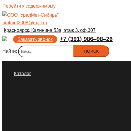
Перейти к содержимому
uralmet2008@mail.ru
Красноярск, Калинина 53а, этаж 3, оф.307
+7 (391) 986‒98‒26
Заказать звонок
Найти:
Каталог