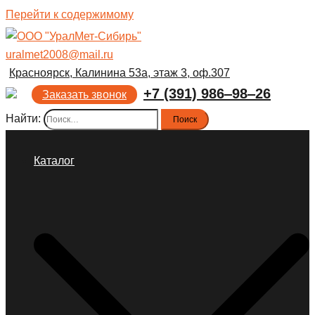
Перейти к содержимому
uralmet2008@mail.ru
Красноярск, Калинина 53а, этаж 3, оф.307
+7 (391) 986‒98‒26
Заказать звонок
Найти:
Каталог