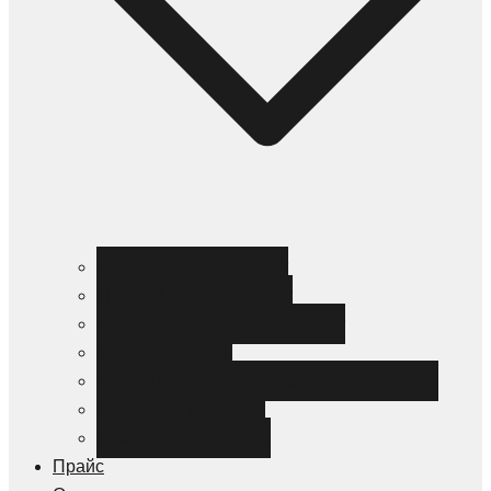
Черный металлопрокат
Цветной металлопрокат
Нержавеющий металлопрокат
Металлоизделия
Канализация и трубопроводная арматура
Спецсталь HARDOX
Спецсталь Magstrong
Прайс