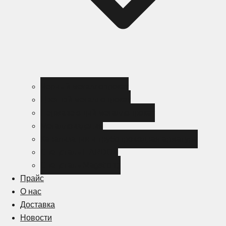
Черный металлопрокат
Цветной металлопрокат
Нержавеющий металлопрокат
Металлоизделия
Канализация и трубопроводная арматура
Спецсталь HARDOX
Спецсталь Magstrong
Прайс
О нас
Доставка
Новости