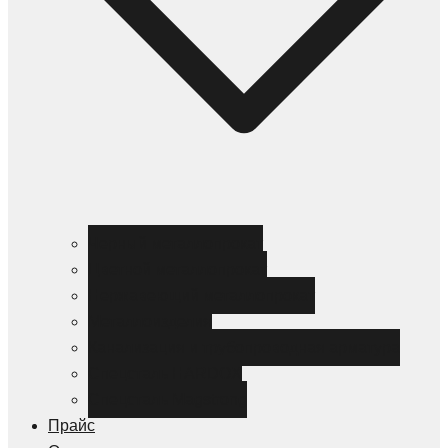
Черный металлопрокат
Цветной металлопрокат
Нержавеющий металлопрокат
Металлоизделия
Канализация и трубопроводная арматура
Спецсталь HARDOX
Спецсталь Magstrong
Прайс