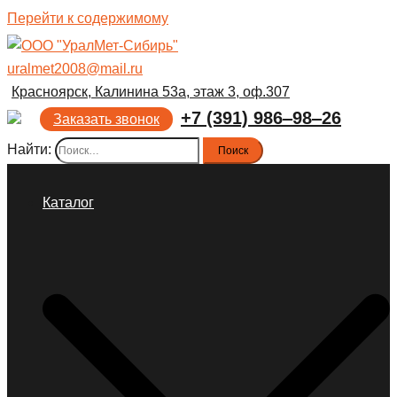
Перейти к содержимому
uralmet2008@mail.ru
Красноярск, Калинина 53а, этаж 3, оф.307
+7 (391) 986‒98‒26
Заказать звонок
Найти:
Каталог