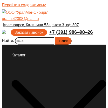
Перейти к содержимому
uralmet2008@mail.ru
Красноярск, Калинина 53а, этаж 3, оф.307
+7 (391) 986‒98‒26
Заказать звонок
Найти:
Каталог