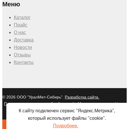
Меню
Каталог
Прайс
О нас
Доставка
Новости
Отзывы
Контакты
© 2026 ООО "УралМет-Сибирь".
Разработка сайта.
Политика в отношении обработки
|
Мы используем cookies и
персональных данных
Яндекс Метрику
К сайту подключен сервис "Яндекс.Метрика",
который использует файлы "cookie".
Подробнее.