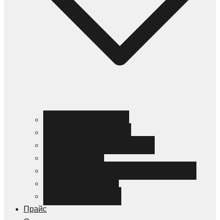
Черный металлопрокат
Цветной металлопрокат
Нержавеющий металлопрокат
Металлоизделия
Канализация и трубопроводная арматура
Спецсталь HARDOX
Спецсталь Magstrong
Прайс