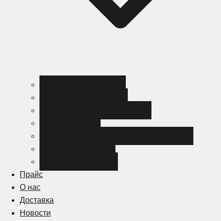
Черный металлопрокат
Цветной металлопрокат
Нержавеющий металлопрокат
Металлоизделия
Канализация и трубопроводная арматура
Спецсталь HARDOX
Спецсталь Magstrong
Прайс
О нас
Доставка
Новости