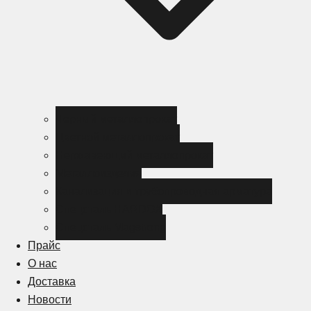
Черный металлопрокат
Цветной металлопрокат
Нержавеющий металлопрокат
Металлоизделия
Канализация и трубопроводная арматура
Спецсталь HARDOX
Спецсталь Magstrong
Прайс
О нас
Доставка
Новости