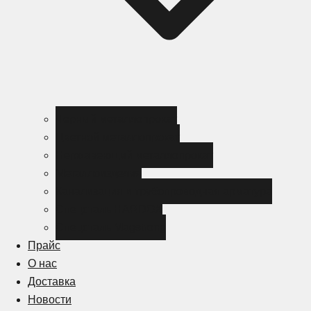
Черный металлопрокат
Цветной металлопрокат
Нержавеющий металлопрокат
Металлоизделия
Канализация и трубопроводная арматура
Спецсталь HARDOX
Спецсталь Magstrong
Прайс
О нас
Доставка
Новости