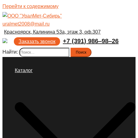
Перейти к содержимому
uralmet2008@mail.ru
Красноярск, Калинина 53а, этаж 3, оф.307
+7 (391) 986‒98‒26
Заказать звонок
Найти:
Каталог