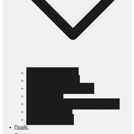
Черный металлопрокат
Цветной металлопрокат
Нержавеющий металлопрокат
Металлоизделия
Канализация и трубопроводная арматура
Спецсталь HARDOX
Спецсталь Magstrong
Прайс