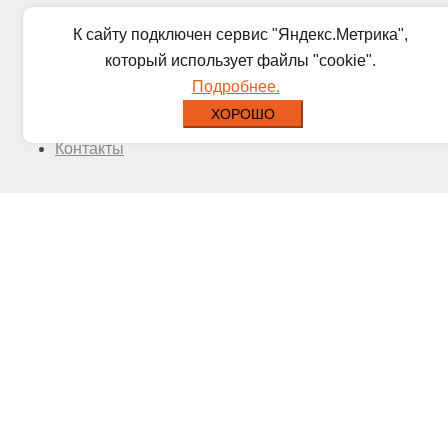
Прайс
К сайту подключен сервис "Яндекс.Метрика",
О нас
который использует файлы "cookie".
Доставка
Подробнее.
Новости
ХОРОШО
Отзывы
Контакты
© 2026 ООО "УралМет-Сибирь".
Разработка сайта.
Политика в отношении обработки
|
Мы используем cookies и
персональных данных
Яндекс Метрику