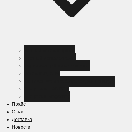
Черный металлопрокат
Цветной металлопрокат
Нержавеющий металлопрокат
Металлоизделия
Канализация и трубопроводная арматура
Спецсталь HARDOX
Спецсталь Magstrong
Прайс
О нас
Доставка
Новости