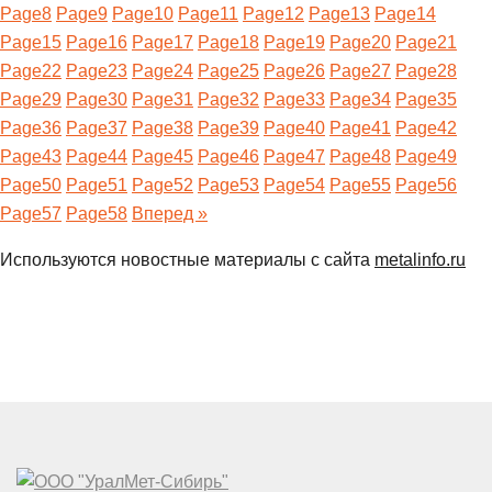
Page
8
Page
9
Page
10
Page
11
Page
12
Page
13
Page
14
Page
15
Page
16
Page
17
Page
18
Page
19
Page
20
Page
21
Page
22
Page
23
Page
24
Page
25
Page
26
Page
27
Page
28
Page
29
Page
30
Page
31
Page
32
Page
33
Page
34
Page
35
Page
36
Page
37
Page
38
Page
39
Page
40
Page
41
Page
42
Page
43
Page
44
Page
45
Page
46
Page
47
Page
48
Page
49
Page
50
Page
51
Page
52
Page
53
Page
54
Page
55
Page
56
Page
57
Page
58
Вперед »
Используются новостные материалы с сайта
metalinfo.ru