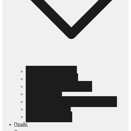
Черный металлопрокат
Цветной металлопрокат
Нержавеющий металлопрокат
Металлоизделия
Канализация и трубопроводная арматура
Спецсталь HARDOX
Спецсталь Magstrong
Прайс