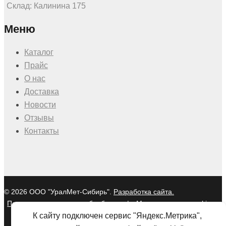
Склад: Калинина 175
Меню
Каталог
Прайс
О нас
Доставка
Новости
Отзывы
Контакты
© 2026 ООО "УралМет-Сибирь".
Разработка сайта.
Политика в отношении обработки
|
Мы используем cookies и
персональных данных
Яндекс Метрику
К сайту подключен сервис "Яндекс.Метрика",