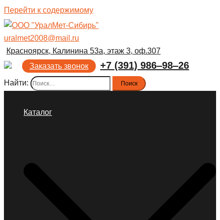
Перейти к содержимому
uralmet2008@mail.ru
Красноярск, Калинина 53а, этаж 3, оф.307
+7 (391) 986‒98‒26
Заказать звонок
Найти:
Каталог