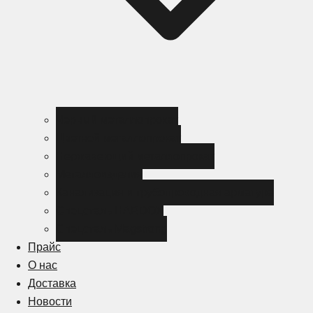
Черный металлопрокат
Цветной металлопрокат
Нержавеющий металлопрокат
Металлоизделия
Канализация и трубопроводная арматура
Спецсталь HARDOX
Спецсталь Magstrong
Прайс
О нас
Доставка
Новости