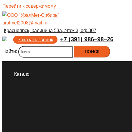
Перейти к содержимому
uralmet2008@mail.ru
Красноярск, Калинина 53а, этаж 3, оф.307
+7 (391) 986‒98‒26
Заказать звонок
Найти:
Каталог