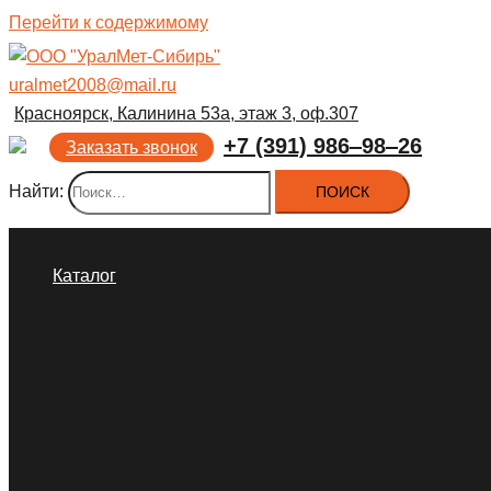
Перейти к содержимому
uralmet2008@mail.ru
Красноярск, Калинина 53а, этаж 3, оф.307
+7 (391) 986‒98‒26
Заказать звонок
Найти:
Каталог