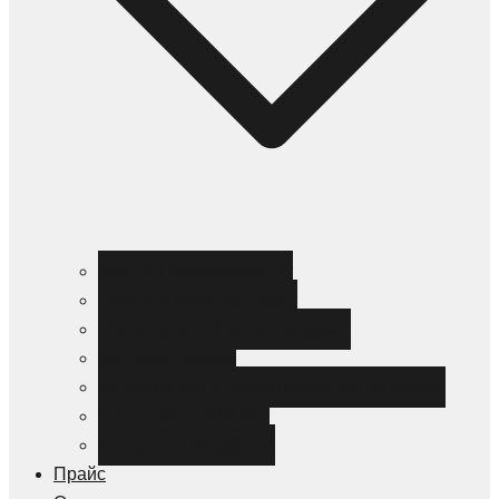
Черный металлопрокат
Цветной металлопрокат
Нержавеющий металлопрокат
Металлоизделия
Канализация и трубопроводная арматура
Спецсталь HARDOX
Спецсталь Magstrong
Прайс