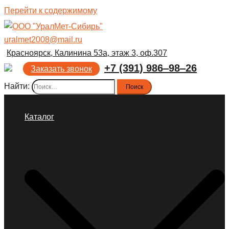
Перейти к содержимому
uralmet2008@mail.ru
Красноярск, Калинина 53а, этаж 3, оф.307
+7 (391) 986‒98‒26
Заказать звонок
Найти:
Каталог