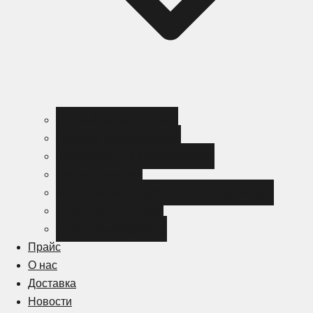
Черный металлопрокат
Цветной металлопрокат
Нержавеющий металлопрокат
Металлоизделия
Канализация и трубопроводная арматура
Спецсталь HARDOX
Спецсталь Magstrong
Прайс
О нас
Доставка
Новости