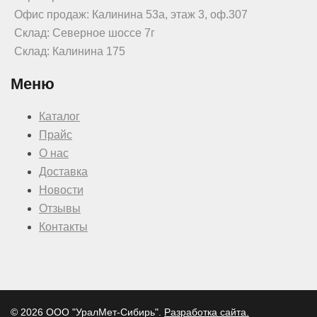
Офис продаж: Калинина 53а, этаж 3, оф.307
Склад: Северное шоссе 7г
Склад: Калинина 175
Меню
Каталог
Прайс
О нас
Доставка
Новости
Отзывы
Контакты
© 2026 ООО "УралМет-Сибирь".
Разработка сайта.