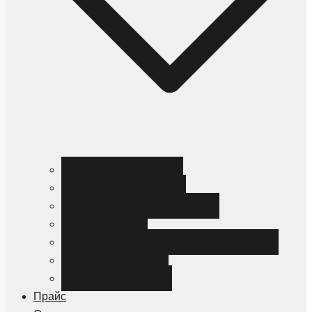
Черный металлопрокат
Цветной металлопрокат
Нержавеющий металлопрокат
Металлоизделия
Канализация и трубопроводная арматура
Спецсталь HARDOX
Спецсталь Magstrong
Прайс