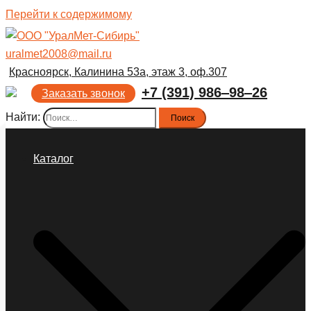
Перейти к содержимому
uralmet2008@mail.ru
Красноярск, Калинина 53а, этаж 3, оф.307
+7 (391) 986‒98‒26
Заказать звонок
Найти:
Каталог