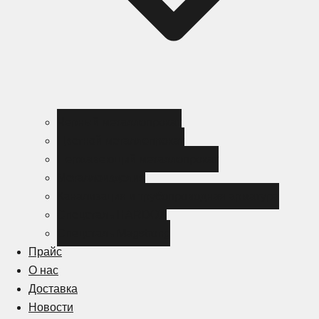
Черный металлопрокат
Цветной металлопрокат
Нержавеющий металлопрокат
Металлоизделия
Канализация и трубопроводная арматура
Спецсталь HARDOX
Спецсталь Magstrong
Прайс
О нас
Доставка
Новости