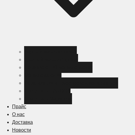
Черный металлопрокат
Цветной металлопрокат
Нержавеющий металлопрокат
Металлоизделия
Канализация и трубопроводная арматура
Спецсталь HARDOX
Спецсталь Magstrong
Прайс
О нас
Доставка
Новости