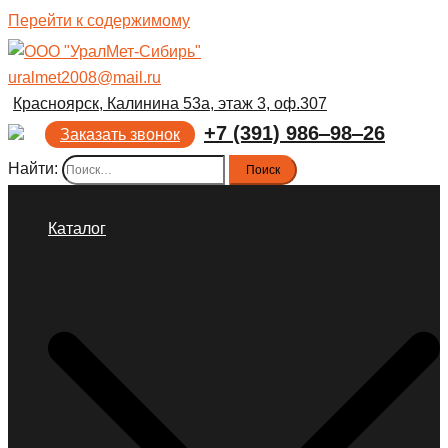
Перейти к содержимому
uralmet2008@mail.ru
Красноярск, Калинина 53а, этаж 3, оф.307
+7 (391) 986‒98‒26
Заказать звонок
Найти:
Каталог