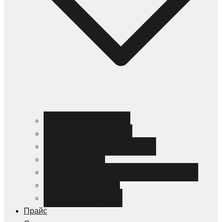
Черный металлопрокат
Цветной металлопрокат
Нержавеющий металлопрокат
Металлоизделия
Канализация и трубопроводная арматура
Спецсталь HARDOX
Спецсталь Magstrong
Прайс