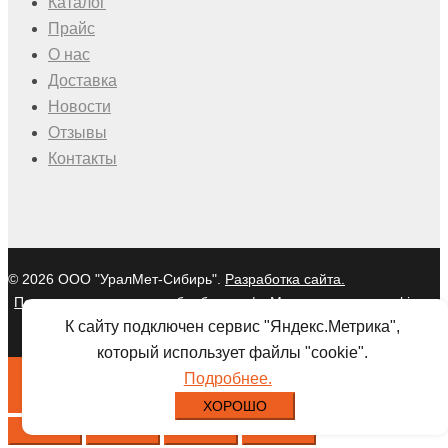
Каталог
Прайс
О нас
Доставка
Новости
Отзывы
Контакты
© 2026 ООО "УралМет-Сибирь".
Разработка сайта.
Политика в отношении обработки
|
Мы используем cookies и
персональных данных
Яндекс Метрику
К сайту подключен сервис "Яндекс.Метрика",
который использует файлы "cookie".
Подробнее.
ХОРОШО