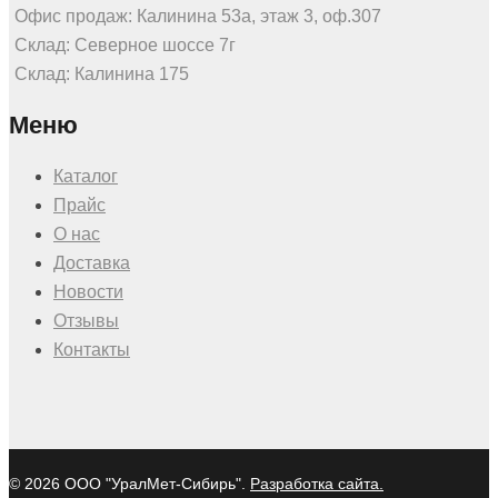
Офис продаж: Калинина 53а, этаж 3, оф.307
Склад: Северное шоссе 7г
Склад: Калинина 175
Меню
Каталог
Прайс
О нас
Доставка
Новости
Отзывы
Контакты
© 2026 ООО "УралМет-Сибирь".
Разработка сайта.