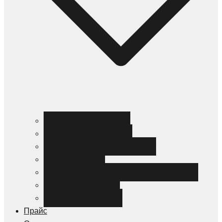
Черный металлопрокат
Цветной металлопрокат
Нержавеющий металлопрокат
Металлоизделия
Канализация и трубопроводная арматура
Спецсталь HARDOX
Спецсталь Magstrong
Прайс