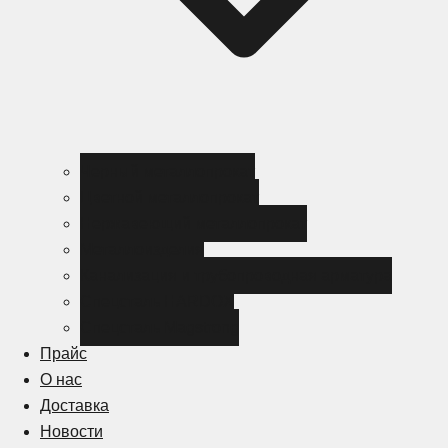
Черный металлопрокат
Цветной металлопрокат
Нержавеющий металлопрокат
Металлоизделия
Канализация и трубопроводная арматура
Спецсталь HARDOX
Спецсталь Magstrong
Прайс
О нас
Доставка
Новости