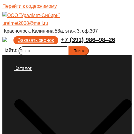
Перейти к содержимому
uralmet2008@mail.ru
Красноярск, Калинина 53а, этаж 3, оф.307
+7 (391) 986‒98‒26
Заказать звонок
Найти:
Каталог