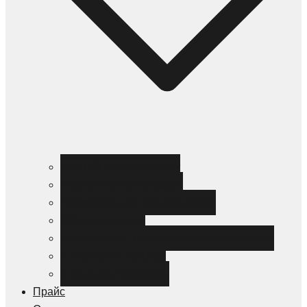
Черный металлопрокат
Цветной металлопрокат
Нержавеющий металлопрокат
Металлоизделия
Канализация и трубопроводная арматура
Спецсталь HARDOX
Спецсталь Magstrong
Прайс