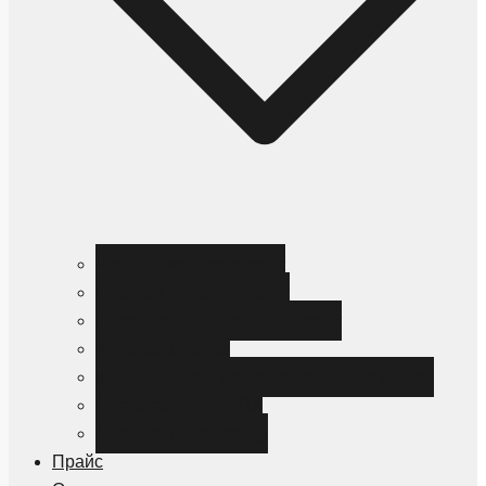
Черный металлопрокат
Цветной металлопрокат
Нержавеющий металлопрокат
Металлоизделия
Канализация и трубопроводная арматура
Спецсталь HARDOX
Спецсталь Magstrong
Прайс