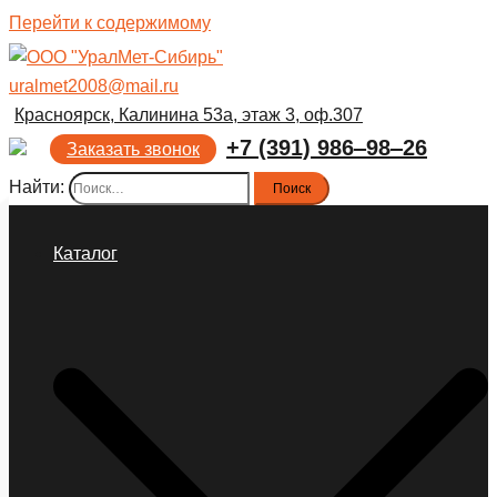
Перейти к содержимому
uralmet2008@mail.ru
Красноярск, Калинина 53а, этаж 3, оф.307
+7 (391) 986‒98‒26
Заказать звонок
Найти:
Каталог