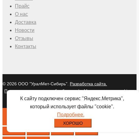
Прайс
О нас
Доставка
Новости
Отзывы
Контакты
© 2026 ООО "УралМет-Сибирь".
Разработка сайта.
Политика в отношении обработки
|
Мы используем cookies и
персональных данных
Яндекс Метрику
К сайту подключен сервис "Яндекс.Метрика",
который использует файлы "cookie".
Подробнее.
ХОРОШО