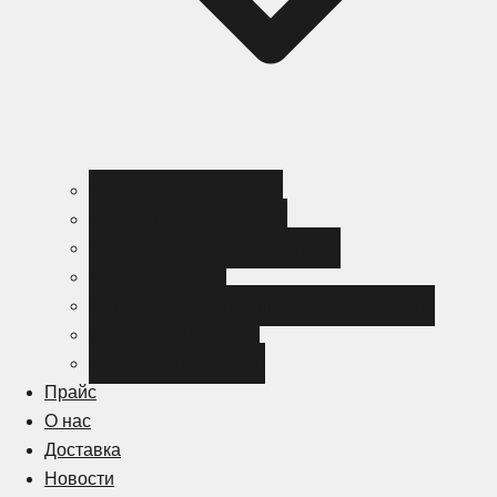
Черный металлопрокат
Цветной металлопрокат
Нержавеющий металлопрокат
Металлоизделия
Канализация и трубопроводная арматура
Спецсталь HARDOX
Спецсталь Magstrong
Прайс
О нас
Доставка
Новости