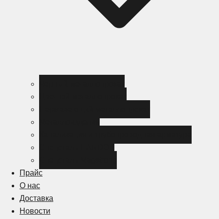
Черный металлопрокат
Цветной металлопрокат
Нержавеющий металлопрокат
Металлоизделия
Канализация и трубопроводная арматура
Спецсталь HARDOX
Спецсталь Magstrong
Прайс
О нас
Доставка
Новости