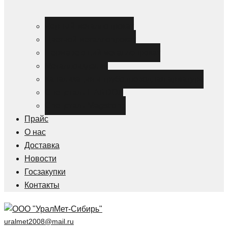
Черный металлопрокат
Цветной металлопрокат
Нержавеющий металлопрокат
Металлоизделия
Канализация и трубопроводная арматура
Спецсталь HARDOX
Спецсталь Magstrong
Прайс
О нас
Доставка
Новости
Госзакупки
Контакты
uralmet2008@mail.ru