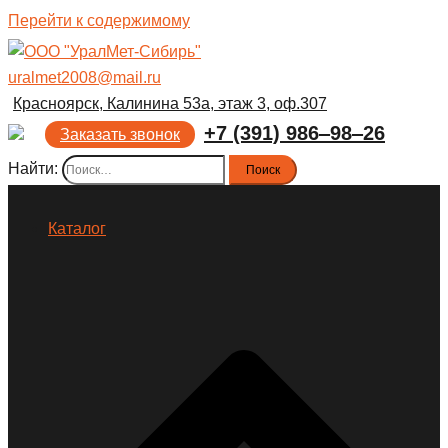
Перейти к содержимому
uralmet2008@mail.ru
Красноярск, Калинина 53а, этаж 3, оф.307
+7 (391) 986‒98‒26
Заказать звонок
Найти:
Каталог