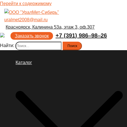
Перейти к содержимому
uralmet2008@mail.ru
Красноярск, Калинина 53а, этаж 3, оф.307
+7 (391) 986‒98‒26
Заказать звонок
Найти:
Каталог