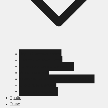
Черный металлопрокат
Цветной металлопрокат
Нержавеющий металлопрокат
Металлоизделия
Канализация и трубопроводная арматура
Спецсталь HARDOX
Спецсталь Magstrong
Прайс
О нас