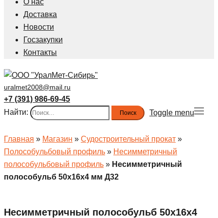
О нас
Доставка
Новости
Госзакупки
Контакты
uralmet2008@mail.ru
+7 (391) 986-69-45
Найти:
Toggle menu
Главная
»
Магазин
»
Судостроительный прокат
»
Полособульбовый профиль
»
Несимметричный
полособульбовый профиль
»
Несимметричный
полособульб 50x16x4 мм Д32
Несимметричный полособульб 50x16x4