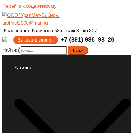
Перейти к содержимому
uralmet2008@mail.ru
Красноярск, Калинина 53а, этаж 3, оф.307
+7 (391) 986‒98‒26
Заказать звонок
Найти:
Каталог