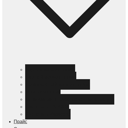
Черный металлопрокат
Цветной металлопрокат
Нержавеющий металлопрокат
Металлоизделия
Канализация и трубопроводная арматура
Спецсталь HARDOX
Спецсталь Magstrong
Прайс