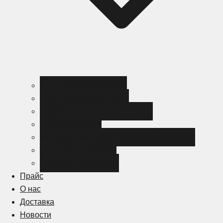
Черный металлопрокат
Цветной металлопрокат
Нержавеющий металлопрокат
Металлоизделия
Канализация и трубопроводная арматура
Спецсталь HARDOX
Спецсталь Magstrong
Прайс
О нас
Доставка
Новости