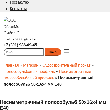
Госзакупки
Контакты
uralmet2008@mail.ru
+7 (391) 986-69-45
Найти:
Toggle
menu
Главная
»
Магазин
»
Судостроительный прокат
»
Полособульбовый профиль
»
Несимметричный
полособульбовый профиль
»
Несимметричный
полособульб 50x16x4 мм E40
Несимметричный полособульб 50x16x4 мм
E40