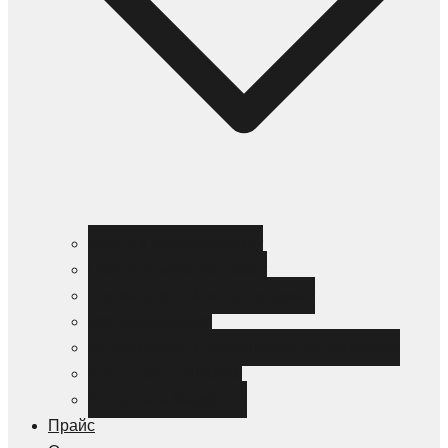
Черный металлопрокат
Цветной металлопрокат
Нержавеющий металлопрокат
Металлоизделия
Канализация и трубопроводная арматура
Спецсталь HARDOX
Спецсталь Magstrong
Прайс