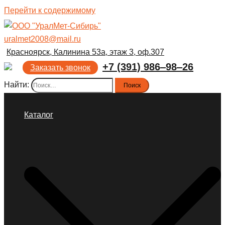
Перейти к содержимому
uralmet2008@mail.ru
Красноярск, Калинина 53а, этаж 3, оф.307
+7 (391) 986‒98‒26
Заказать звонок
Найти:
Каталог