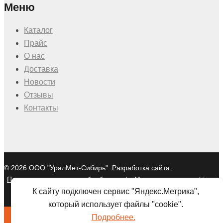
Меню
Каталог
Прайс
О нас
Доставка
Новости
Отзывы
Контакты
© 2026 ООО "УралМет-Сибирь".
Разработка сайта.
Политика в отношении обработки
|
Мы используем cookies и
персональных данных
Яндекс Метрику
К сайту подключен сервис "Яндекс.Метрика",
который использует файлы "cookie".
Подробнее.