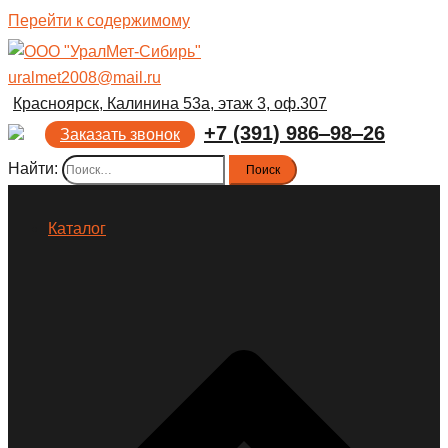
Перейти к содержимому
uralmet2008@mail.ru
Красноярск, Калинина 53а, этаж 3, оф.307
+7 (391) 986‒98‒26
Заказать звонок
Найти:
Каталог