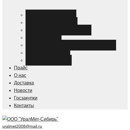
Черный металлопрокат
Цветной металлопрокат
Нержавеющий металлопрокат
Металлоизделия
Канализация и трубопроводная арматура
Спецсталь HARDOX
Спецсталь Magstrong
Прайс
О нас
Доставка
Новости
Госзакупки
Контакты
uralmet2008@mail.ru