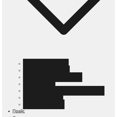
Черный металлопрокат
Цветной металлопрокат
Нержавеющий металлопрокат
Металлоизделия
Канализация и трубопроводная арматура
Спецсталь HARDOX
Спецсталь Magstrong
Прайс