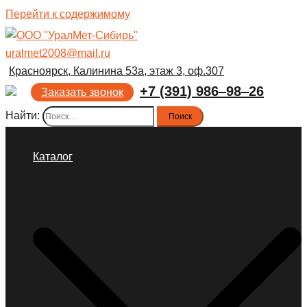
Перейти к содержимому
uralmet2008@mail.ru
Красноярск, Калинина 53а, этаж 3, оф.307
+7 (391) 986‒98‒26
Заказать звонок
Найти:
Каталог