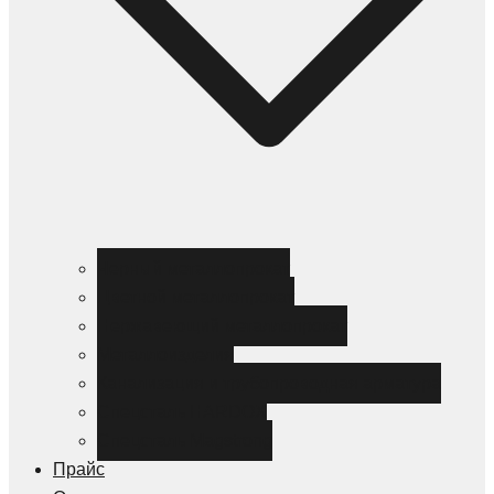
Черный металлопрокат
Цветной металлопрокат
Нержавеющий металлопрокат
Металлоизделия
Канализация и трубопроводная арматура
Спецсталь HARDOX
Спецсталь Magstrong
Прайс