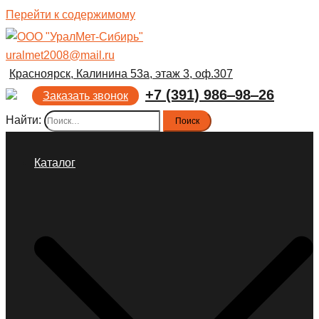
Перейти к содержимому
uralmet2008@mail.ru
Красноярск, Калинина 53а, этаж 3, оф.307
+7 (391) 986‒98‒26
Заказать звонок
Найти:
Каталог