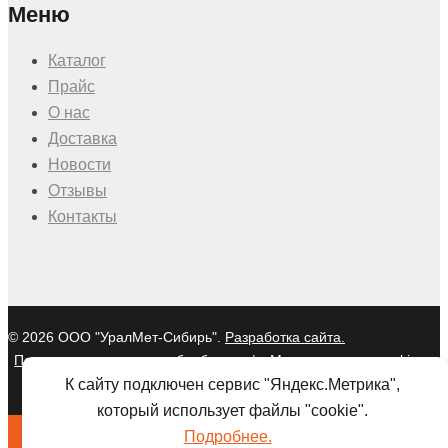
Меню
Каталог
Прайс
О нас
Доставка
Новости
Отзывы
Контакты
© 2026 ООО "УралМет-Сибирь".
Разработка сайта.
Политика в отношении обработки
|
Мы используем cookies и
персональных данных
Яндекс Метрику
К сайту подключен сервис "Яндекс.Метрика",
который использует файлы "cookie".
Подробнее.