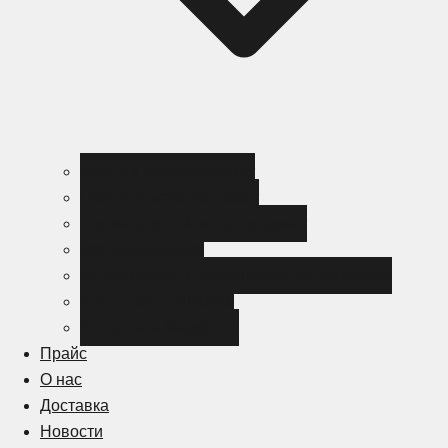
Черный металлопрокат
Цветной металлопрокат
Нержавеющий металлопрокат
Металлоизделия
Канализация и трубопроводная арматура
Спецсталь HARDOX
Спецсталь Magstrong
Прайс
О нас
Доставка
Новости