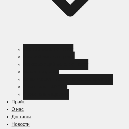
Черный металлопрокат
Цветной металлопрокат
Нержавеющий металлопрокат
Металлоизделия
Канализация и трубопроводная арматура
Спецсталь HARDOX
Спецсталь Magstrong
Прайс
О нас
Доставка
Новости