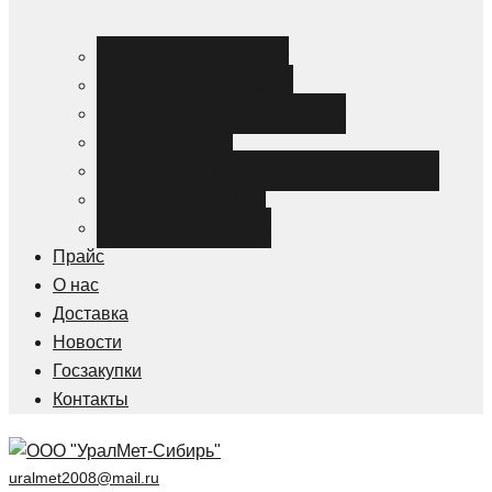
Черный металлопрокат
Цветной металлопрокат
Нержавеющий металлопрокат
Металлоизделия
Канализация и трубопроводная арматура
Спецсталь HARDOX
Спецсталь Magstrong
Прайс
О нас
Доставка
Новости
Госзакупки
Контакты
uralmet2008@mail.ru