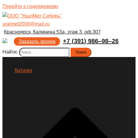
Перейти к содержимому
uralmet2008@mail.ru
Красноярск, Калинина 53а, этаж 3, оф.307
+7 (391) 986‒98‒26
Заказать звонок
Найти:
Каталог