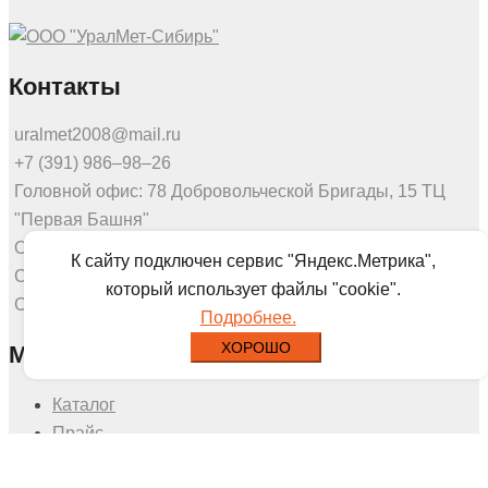
Контакты
uralmet2008@mail.ru
+7 (391) 986‒98‒26
Головной офис: 78 Добровольческой Бригады, 15 ТЦ
"Первая Башня"
Офис продаж: Калинина 53а, этаж 3, оф.307
К сайту подключен сервис "Яндекс.Метрика",
Склад: Северное шоссе 7г
который использует файлы "cookie".
Склад: Калинина 175
Подробнее.
ХОРОШО
Меню
Каталог
Прайс
О нас