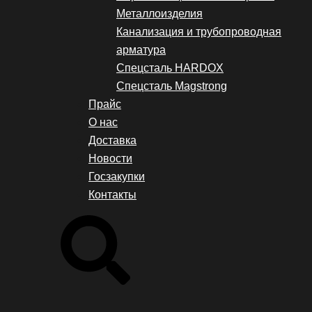
Металлоизделия
Канализация и трубопроводная
арматура
Спецсталь HARDOX
Спецсталь Magstrong
Прайс
О нас
Доставка
Новости
Госзакупки
Контакты
Search