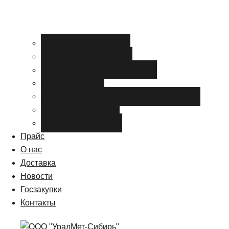
Черный металлопрокат
Цветной металлопрокат
Нержавеющий металлопрокат
Металлоизделия
Канализация и трубопроводная арматура
Спецсталь HARDOX
Спецсталь Magstrong
Прайс
О нас
Доставка
Новости
Госзакупки
Контакты