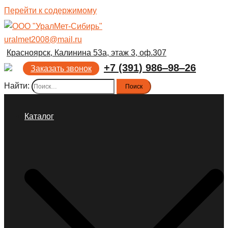
Перейти к содержимому
uralmet2008@mail.ru
Красноярск, Калинина 53а, этаж 3, оф.307
+7 (391) 986‒98‒26
Заказать звонок
Найти:
Каталог