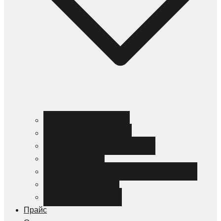
Черный металлопрокат
Цветной металлопрокат
Нержавеющий металлопрокат
Металлоизделия
Канализация и трубопроводная арматура
Спецсталь HARDOX
Спецсталь Magstrong
Прайс