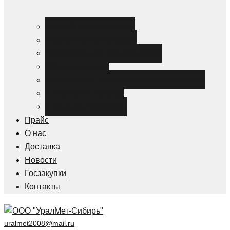
Черный металлопрокат
Цветной металлопрокат
Нержавеющий металлопрокат
Металлоизделия
Канализация и трубопроводная арматура
Спецсталь HARDOX
Спецсталь Magstrong
Прайс
О нас
Доставка
Новости
Госзакупки
Контакты
uralmet2008@mail.ru