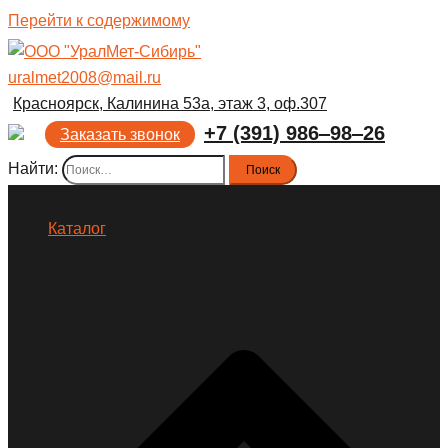
Перейти к содержимому
uralmet2008@mail.ru
Красноярск, Калинина 53а, этаж 3, оф.307
+7 (391) 986‒98‒26
Заказать звонок
Найти:
Каталог