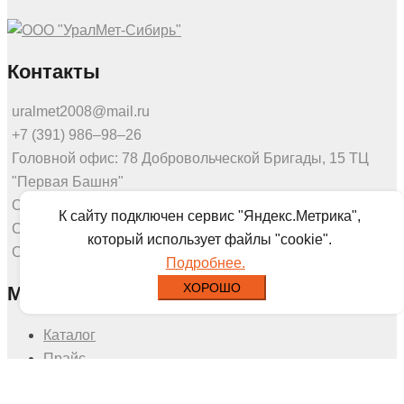
Контакты
uralmet2008@mail.ru
+7 (391) 986‒98‒26
Головной офис: 78 Добровольческой Бригады, 15 ТЦ
"Первая Башня"
Офис продаж: Калинина 53а, этаж 3, оф.307
К сайту подключен сервис "Яндекс.Метрика",
Склад: Северное шоссе 7г
который использует файлы "cookie".
Склад: Калинина 175
Подробнее.
ХОРОШО
Меню
Каталог
Прайс
О нас