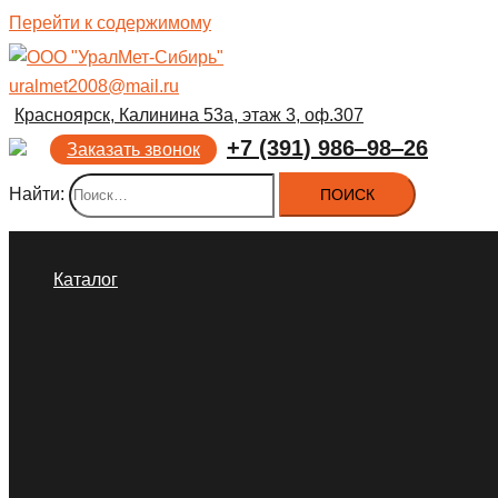
Перейти к содержимому
uralmet2008@mail.ru
Красноярск, Калинина 53а, этаж 3, оф.307
+7 (391) 986‒98‒26
Заказать звонок
Найти:
Каталог