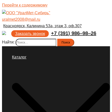
Перейти к содержимому
uralmet2008@mail.ru
Красноярск, Калинина 53а, этаж 3, оф.307
+7 (391) 986‒98‒26
Заказать звонок
Найти:
Каталог