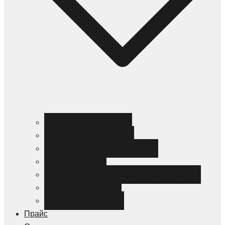
Черный металлопрокат
Цветной металлопрокат
Нержавеющий металлопрокат
Металлоизделия
Канализация и трубопроводная арматура
Спецсталь HARDOX
Спецсталь Magstrong
Прайс