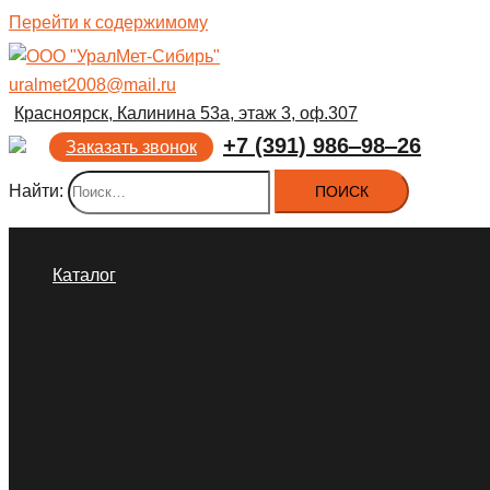
Перейти к содержимому
uralmet2008@mail.ru
Красноярск, Калинина 53а, этаж 3, оф.307
+7 (391) 986‒98‒26
Заказать звонок
Найти:
Каталог