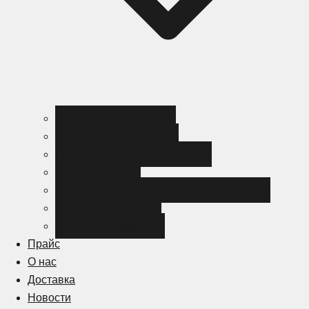
Черный металлопрокат
Цветной металлопрокат
Нержавеющий металлопрокат
Металлоизделия
Канализация и трубопроводная арматура
Спецсталь HARDOX
Спецсталь Magstrong
Прайс
О нас
Доставка
Новости