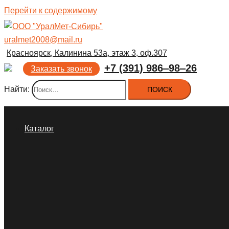
Перейти к содержимому
uralmet2008@mail.ru
Красноярск, Калинина 53а, этаж 3, оф.307
+7 (391) 986‒98‒26
Заказать звонок
Найти:
Каталог