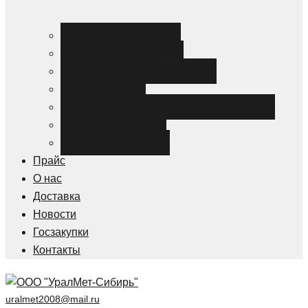
Черный металлопрокат
Цветной металлопрокат
Нержавеющий металлопрокат
Металлоизделия
Канализация и трубопроводная арматура
Спецсталь HARDOX
Спецсталь Magstrong
Прайс
О нас
Доставка
Новости
Госзакупки
Контакты
uralmet2008@mail.ru