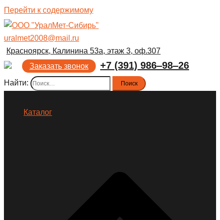
Перейти к содержимому
uralmet2008@mail.ru
Красноярск, Калинина 53а, этаж 3, оф.307
+7 (391) 986‒98‒26
Заказать звонок
Найти:
Каталог