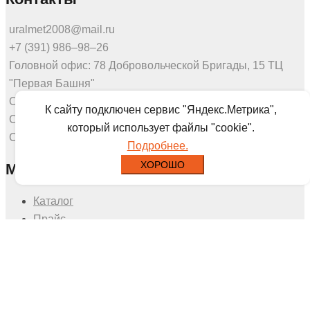
uralmet2008@mail.ru
+7 (391) 986‒98‒26
Головной офис: 78 Добровольческой Бригады, 15 ТЦ
"Первая Башня"
Офис продаж: Калинина 53а, этаж 3, оф.307
К сайту подключен сервис "Яндекс.Метрика",
Склад: Северное шоссе 7г
который использует файлы "cookie".
Склад: Калинина 175
Подробнее.
ХОРОШО
Меню
Каталог
Прайс
О нас
Доставка
Новости
Отзывы
Контакты