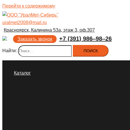
Перейти к содержимому
uralmet2008@mail.ru
Красноярск, Калинина 53а, этаж 3, оф.307
+7 (391) 986‒98‒26
Заказать звонок
Найти:
Каталог