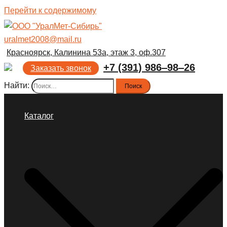
Перейти к содержимому
uralmet2008@mail.ru
Красноярск, Калинина 53а, этаж 3, оф.307
+7 (391) 986‒98‒26
Заказать звонок
Найти:
Каталог