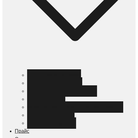
Черный металлопрокат
Цветной металлопрокат
Нержавеющий металлопрокат
Металлоизделия
Канализация и трубопроводная арматура
Спецсталь HARDOX
Спецсталь Magstrong
Прайс