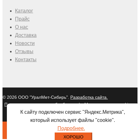
Каталог
Прайс
О нас
Доставка
Новости
Отзывы
Контакты
© 2026 ООО "УралМет-Сибирь".
Разработка сайта.
Политика в отношении обработки
|
Мы используем cookies и
персональных данных
Яндекс Метрику
К сайту подключен сервис "Яндекс.Метрика",
который использует файлы "cookie".
Подробнее.
ХОРОШО