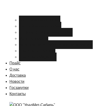
Черный металлопрокат
Цветной металлопрокат
Нержавеющий металлопрокат
Металлоизделия
Канализация и трубопроводная арматура
Спецсталь HARDOX
Спецсталь Magstrong
Прайс
О нас
Доставка
Новости
Госзакупки
Контакты