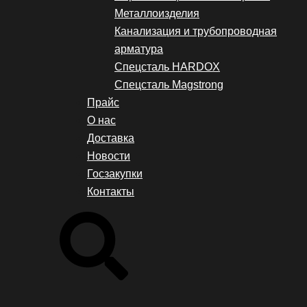
Металлоизделия
Канализация и трубопроводная
арматура
Спецсталь HARDOX
Спецсталь Magstrong
Прайс
О нас
Доставка
Новости
Госзакупки
Контакты
Search